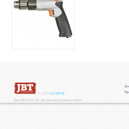
Дос
Пр
+7 (495)
125-00-98
ДжастБэстТулс.Ру: продажа инструмента оптом
https://mvgrp.ru/new/