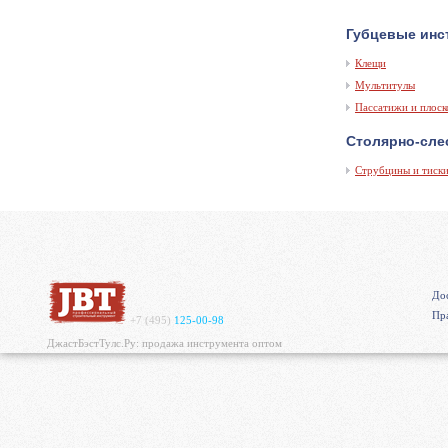
Губцевые инс
Клещи
Мультитулы
Пассатижи и плос
Столярно-сле
Струбцины и тиск
Дос
Пр
+7 (495)
125-00-98
ДжастБэстТулс.Ру: продажа инструмента оптом
https://mvgrp.ru/new/