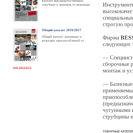
Каталог высококачественных
Инструмент
струбцин и зажимов от компании
BESSEY
высококачес
специальным
строгую про
Общий каталог 2016/2017
Фирма
BES
Общий каталог зажимных и
режущих приспособлений от
следующих 
компании BESSEY за 2016/2017
год
— Специнстр
сборочные р
еще каталоги
монтаж и ус
— Базисные 
применяемые
приспособле
(предназначе
чугунными г
струбцины и
ТОВАРНЫЕ КАТЕГО