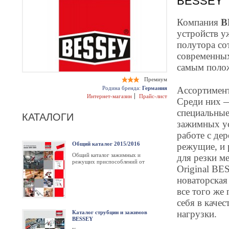
BESSEY
Компания
B
устройств уж
полутора со
современных
самым полож
Премиум
Родина бренда:
Германия
Ассортимент
Интернет-магазин
Прайс-лист
Среди них 
специальные
КАТАЛОГИ
зажимных ус
работе с де
Общий каталог 2015/2016
режущие, и 
Общий каталог зажимных и
для резки м
режущих приспособлений от
Original BE
компании BESSEY за 2015/2016
год
новаторская
все того же
себя в каче
нагрузки.
Каталог струбцин и зажимов
BESSEY