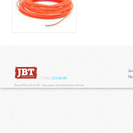
Дос
Пр
+7 (495)
125-00-98
ДжастБэстТулс.Ру: продажа инструмента оптом
https://mvgrp.ru/new/