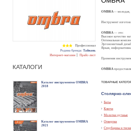
OMBRA
OMBRA
— молодая, 
Инструмент изготовл
OMBRA
— это:
Высокое качество ма
Оптимальная комплек
Эргономичный дизай
Профессионал
Яркая, информативна
Родина бренда:
Тайвань
Интернет-магазин
Прайс-лист
Применяя инструмент
КАТАЛОГИ
OMBRA
предоставля
Каталог инструментов OMBRA
ТОВАРНЫЕ КАТЕГО
2018
Столярно-сле
Биты
Ключи
Молотки ручные
Каталог инструментов OMBRA
Отвертки
2021
Струбцины и тиск