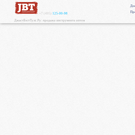
Дос
Пр
+7 (495)
125-00-98
ДжастБэстТулс.Ру: продажа инструмента оптом
https://mvgrp.ru/new/