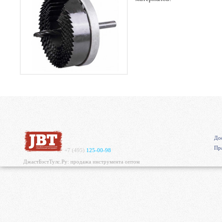
Дос
Пр
+7 (495)
125-00-98
ДжастБэстТулс.Ру: продажа инструмента оптом
https://mvgrp.ru/new/