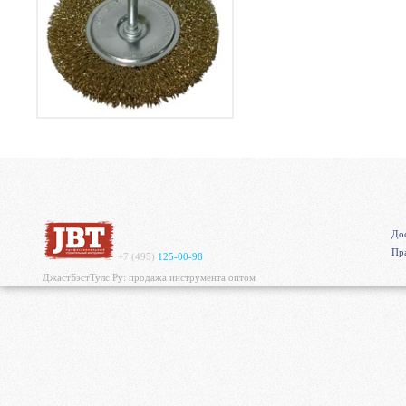
Дос
Пр
+7 (495)
125-00-98
ДжастБэстТулс.Ру: продажа инструмента оптом
https://mvgrp.ru/new/