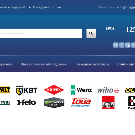
айтесь подделок!
Инструмент оптом
Для юр. лиц:
info@mvgrp
12
(495)
дование
Пневматическое оборудование
Расходные материалы
Ручной инс