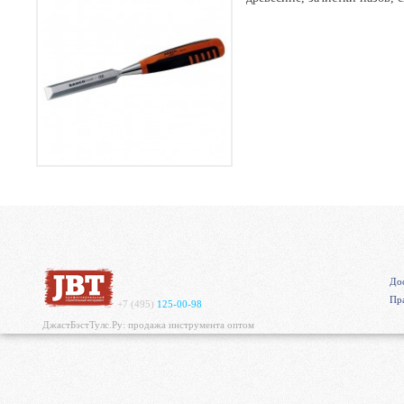
Дос
Пр
+7 (495)
125-00-98
ДжастБэстТулс.Ру: продажа инструмента оптом
https://mvgrp.ru/new/